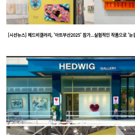
[시선뉴스] 헤드비갤러리, '아트부산2025' 참가...실험적인 작품으로 '눈