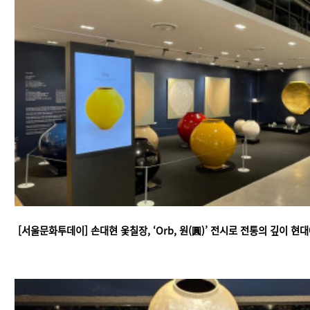
[서울문화투데이] 손대현 옻칠장, ‘Orb, 원(圓)’ 전시로 전통의 깊이 현