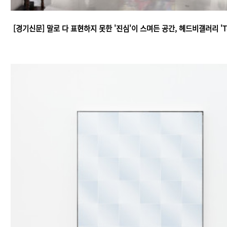
[경기신문] 말로 다 표현하지 못한 '진심'이 스며든 공간, 헤드비갤러리 'To