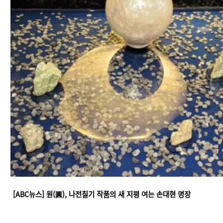
[ABC뉴스] 원(圓), 나전칠기 작품의 새 지평 여는 손대현 명장