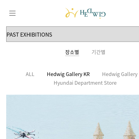
장소별
기간별
ALL
Hedwig Gallery KR
Hedwig Gallery
Hyundai Department Store