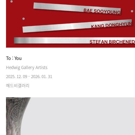
To : You
Hedwig Gallery Artists
2025. 12. 09 - 2026. 01. 31
헤드비갤러리