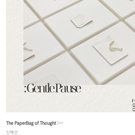
The PaperBag of Thought :…
신혜선