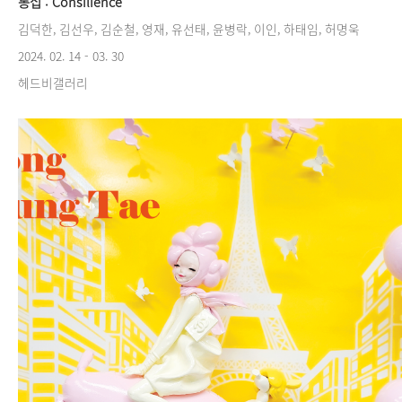
통섭 : Consilience
김덕한, 김선우, 김순철, 영재, 유선태, 윤병락, 이인, 하태임, 허명욱
2024. 02. 14 - 03. 30
헤드비갤러리