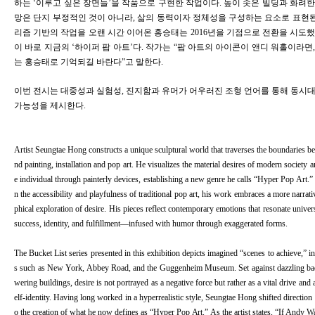
하는 ‘이루고 싶은 장면들’을 작품으로 구현한 작업이다. 높이 솟은 빌딩과 화려한
망은 단지 부정적인 것이 아니라, 삶의 동력이자 정체성을 구성하는 요소로 표현
리즘 기반의 작업을 오랜 시간 이어온 홍승태는 2016년을 기점으로 전환을 시도했
이 바로 지금의 ‘하이퍼 팝 아트’다.
작가는 “팝 아트의 아이콘이 앤디 워홀이라면,
는 홍승태로 기억되길 바란다”고 말한다.
이번 전시는 대중성과 실험성, 진지함과 유머가 어우러진 조형 언어를 통해 동시대
가능성을 제시한다.
Artist Seungtae Hong constructs a unique sculptural world that traverses the boundaries b
nd painting, installation and pop art. He visualizes the material desires of modern society a
e individual through painterly devices, establishing a new genre he calls “Hyper Pop Art.
n the accessibility and playfulness of traditional pop art, his work embraces a more narrat
phical exploration of desire. His pieces reflect contemporary emotions that resonate unive
success, identity, and fulfillment—infused with humor through exaggerated forms.
The Bucket List series presented in this exhibition depicts imagined “scenes to achieve,” 
s such as New York, Abbey Road, and the Guggenheim Museum. Set against dazzling ba
wering buildings, desire is not portrayed as a negative force but rather as a vital drive and
elf-identity. Having long worked in a hyperrealistic style, Seungtae Hong shifted direction 
o the creation of what he now defines as “Hyper Pop Art.” As the artist states, “If Andy Wa