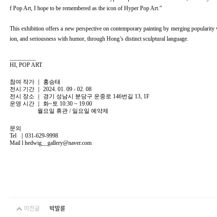
f Pop Art, I hope to be remembered as the icon of Hyper Pop Art.”
This exhibition offers a new perspective on contemporary painting by merging popularity 
ion, and seriousness with humor, through Hong’s distinct sculptural language.
_________
HI, POP ART
참여 작가 ｜
홍승태
전시 기간 ｜
2024. 01. 09 - 02. 08
전시 장소 ｜ 경기 성남시 분당구 운중로 146번길 13, 1F
운영 시간 ｜ 화~토 10:30 ~ 19:00
월요일 휴관 / 일요일 예약제
문의
Tel ｜031-629-9998
Mail l hedwig__gallery@naver.com
이전글
박발륜