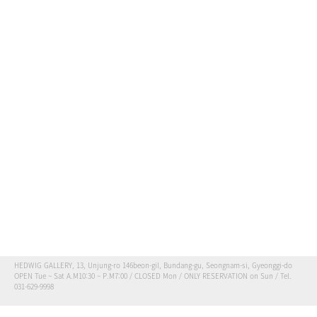
HEDWIG GALLERY, 13, Unjung-ro 146beon-gil, Bundang-gu, Seongnam-si, Gyeonggi-do
OPEN Tue ~ Sat A.M10:30 ~ P.M7:00 / CLOSED Mon / ONLY RESERVATION on Sun / Tel.
031-629-9998