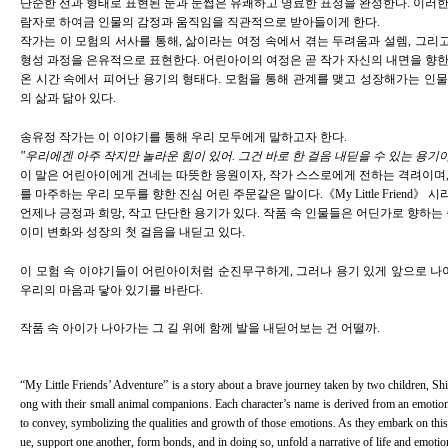
단순한 선과 형태로 표현된 눈과 눈썹은 유쾌하고 명료한 표정을 완성한다. 이러한
람자로 하여금 인물의 감정과 움직임을 직관적으로 받아들이게 한다.
작가는 이 모험의 서사를 통해,
삶이라는 여정 속에서 겪는 두려움과 설렘, 그리
형성 과정을 은유적으로 표현
한다. 어린아이의 여정은 곧 작가 자신의 내면을 향한
온 시간 속에서 피어난 용기의 형태다. 모험을 통해 관계를 맺고 성장해가는 인물
의 삶과 닮아 있다.
송유정 작가는 이 이야기를 통해 우리 모두에게 말하고자 한다.
"우리에겐 아주 작지만 놀라운 힘이 있어. 그건 바로 한 걸음 내딛을 수 있는 용기야
이 말은 어린아이에게 건네는 따뜻한 응원이자, 작가 스스로에게 전하는 격려이며,
를 마주하는 우리 모두를 향한 진심 어린 주문같은 말이다.《My Little Friend》
언제나
긍정과 희망, 작고 단단한 용기
가 있다. 작품 속 인물들은 어딘가로 향하는 
이미 변화와 성장의 첫 걸음을 내딛고 있다.
이 모험 속 이야기들이 어린아이처럼 순진무구하게, 그러나 용기 있게 앞으로 
우리의 마음과 닿아 있기를 바란다.
작품 속 아이가 나아가는 그 길 위에 함께 발을 내딛어보는 건 어떨까.
“My Little Friends’ Adventure” is a story about a brave journey taken by two children, Sh
ong with their small animal companions. Each character’s name is derived from an emotion
to convey, symbolizing the qualities and growth of those emotions. As they embark on this
ue, support one another, form bonds, and in doing so, unfold a narrative of life and emotio