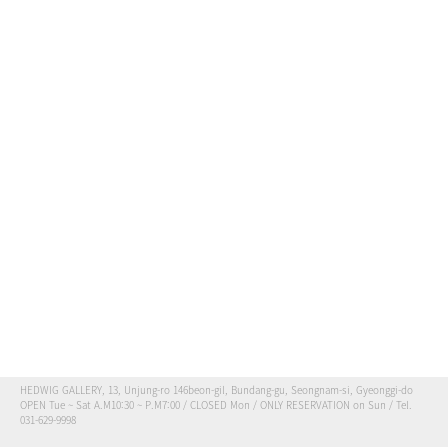
HEDWIG GALLERY, 13, Unjung-ro 146beon-gil, Bundang-gu, Seongnam-si, Gyeonggi-do
OPEN Tue ~ Sat A.M10:30 ~ P.M7:00 / CLOSED Mon / ONLY RESERVATION on Sun / Tel.
031-629-9998