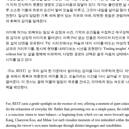
가 미처 인식하지 못했던 생명의 고집스러움과 맞닿아 있다. 작가는 불안정한 삶
루 소소한 기쁨과 위로의 순간이 쌓여 오늘을 이루고, 그것이 내일을 살아갈 힘이
전한다. 일상의 담담한 기록 속에 묻어 있는 치유와 여유, 따뜻한 웃음은 관람자
과 회복의 감각을 일깨운다.
이미혜
작가는 반복되는 일상 속 감정과 사건, 기억의 순간들을 수집하고 재구성하
된 감각과 상징적 이미지로 풀어낸다. 이목구비 없는 인물은 자아이자 타인으로 
된 삶의 단면을 은유한다. 'Fly' 시리즈에서는 하늘과 대지 사이를 떠도는 여성의
상과의 거리두기를, 동시에 현재를 내려다보는 시선을 표현한다. 'Finding insights' 시
without fear’는 삶을 항해에 비유하며, 다양한 경로의 선택은 결국 마음의 상태
시지를 담고 있다.
《For, REST》는 우리 삶의 한 가운데서 쉼이라는 감각을 다시 마주하게 한다. 자
결 속에서 회복과 재충전의 여지를 찾고, 오늘이라는 시간을 다시 살아낼 수 있
열어준다. 이 전시는 곁에 머물며 말없이 위로를 건네고, 각자에게 맞는 속도로 나
백을 제안한다.
For, REST casts a gentle spotlight on the essence of rest, offering a moment of quiet sola
dst the exhaustion of everyday life. Rather than presenting rest as a simple pause, the exhib
s a conscious return to inner balance—a beginning from which we can move forward aga
Kang, Chaeyeon Koo, and Mihae Lee each visualize moments of rest embedded within the f
akening the viewer’s own inner landscape through distinct languages and sensibilities.