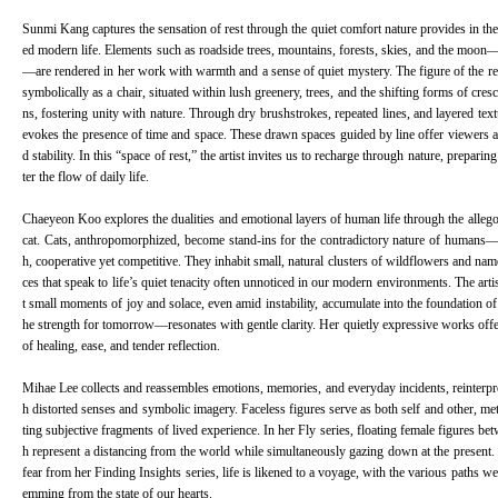
Sunmi Kang captures the sensation of rest through the quiet comfort nature provides in the
ed modern life. Elements such as roadside trees, mountains, forests, skies, and the moon
—are rendered in her work with warmth and a sense of quiet mystery. The figure of the re
symbolically as a chair, situated within lush greenery, trees, and the shifting forms of cr
ns, fostering unity with nature. Through dry brushstrokes, repeated lines, and layered text
evokes the presence of time and space. These drawn spaces guided by line offer viewers a
d stability. In this “space of rest,” the artist invites us to recharge through nature, preparin
ter the flow of daily life.
Chaeyeon Koo explores the dualities and emotional layers of human life through the allegor
cat. Cats, anthropomorphized, become stand-ins for the contradictory nature of humans—se
h, cooperative yet competitive. They inhabit small, natural clusters of wildflowers and nam
ces that speak to life’s quiet tenacity often unnoticed in our modern environments. The ar
t small moments of joy and solace, even amid instability, accumulate into the foundation of
he strength for tomorrow—resonates with gentle clarity. Her quietly expressive works off
of healing, ease, and tender reflection.
Mihae Lee collects and reassembles emotions, memories, and everyday incidents, reinterpr
h distorted senses and symbolic imagery. Faceless figures serve as both self and other, met
ting subjective fragments of lived experience. In her Fly series, floating female figures be
h represent a distancing from the world while simultaneously gazing down at the present.
fear from her Finding Insights series, life is likened to a voyage, with the various paths we
emming from the state of our hearts.