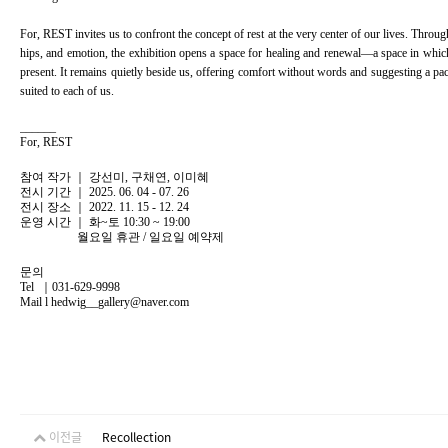
For, REST invites us to confront the concept of rest at the very center of our lives. Through
hips, and emotion, the exhibition opens a space for healing and renewal—a space in which
present. It remains quietly beside us, offering comfort without words and suggesting a pac
suited to each of us.
______
For, REST
참여 작가 ｜
강선미, 구채연, 이미혜
전시 기간 ｜ 2025. 06. 04 - 07. 26
전시 장소 ｜
2022. 11. 15 - 12. 24
운영 시간 ｜ 화~토 10:30 ~ 19:00
월요일 휴관 / 일요일 예약제
문의
Tel ｜031-629-9998
Mail l hedwig__gallery@naver.com
이전글
Recollection