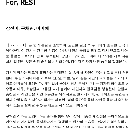
강선미, 구채연, 이미혜
《For, REST》는 쉼의 본질을 조명하며, 고단한 일상 속 우리에게 조용한 안식
제안한다. 이 전시는 단순한 멈춤이 아닌, 내면의 균형을 되찾고 다시 앞으로 나아
운 출발점으로서의 ‘쉼’에 주목한다.
강선미, 구채연, 이미혜
세 작가는 서로 다
삶의 결 안에 깃든 쉼의 순간을 시각화하며, 감상자 각자의 내면 풍경을 일깨운다.
강선미
작가는 빠르게 흘러가는 현대인의 삶 속에서 자연이 주는 위로를 통해 쉼
한다. 무심코 지나치는 가로수, 산, 숲, 하늘, 달과 같은 자연의 요소들은 작가의
하고 신비롭게 드러난다. 바쁜 일상 속에서 쉼의 주체인 ‘나’는 의자의 형상으로 
수풀과 나무, 초승달과 그믐달 속에 놓이며 자연과의 일체감을 형성한다. 갈필과
중첩된 색의 질감은 시간과 공간을 의식적으로 환기시키며, 선이 이끄는 공간은
함과 안정감을 선사한다. 작가는 이러한 ‘쉼의 공간’을 통해 자연을 통해 재충전하
다시 오늘을 살아갈 수 있는 새로운 시작으로 이어진다.
구채연
작가는 고양이라는 존재를 통해 우리 삶의 이중성과 감정을 우화적으로 
이면서도 이기적인, 공생하다가도 경쟁하는 인간의 모습을 고양이로 의인화하며
배경은 들꽃과 이름 모를 풀로 구성된 작은 자연의 군집이다. 이는 현대를 살아가