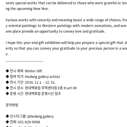
sents special works that can be delivered to those who were grateful or lov
ng the upcoming New Year.
Various works with sincerity and meaning boast a wide range of choices, fr
y oriental paintings to Western paintings with modern sensations, and wor
one place provide an opportunity to convey love and gratitude.
I hope this year-end gift exhibition will help you prepare a special gift that 
erity so that you can convey your gratitude to your precious person in a 
e.
___________________
◆ 전시 제목: Winter Gift
◆ 참여 작가: Hedwig gallery artists
◆ 전시 기간: 2024. 11.1. - 12. 31.
◆ 전시 장소: 현대백화점 무역센터점 8층 H.art 89
◆ 운영 시간: 현대백화점 운영시간 참조
문의방법
◆ 인스타그램: @hedwig.gallery
◆ 전화: 031-629-9998